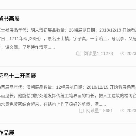
士祯书画展
士祯展品年代：明末清初展品数量：26幅展览日期：2018/12/18 开始
月17日—1711年6月26日），原名王士禛，字子真，一字贻上，号阮亭，又
谥文简。早年诗作清丽......
阅读量：11278
2023
晋花鸟十二开画展
晋展品年代：清朝展品数量：12幅展览日期：2018/12/15 开始看展杨
界画见长，他能恰到好处地发挥传统工笔界画的特长，把人工建筑的楼阁
水景色紧密结合起来，在结构上作了极好的剪裁，满......
阅读量：8681
2023
进作品展