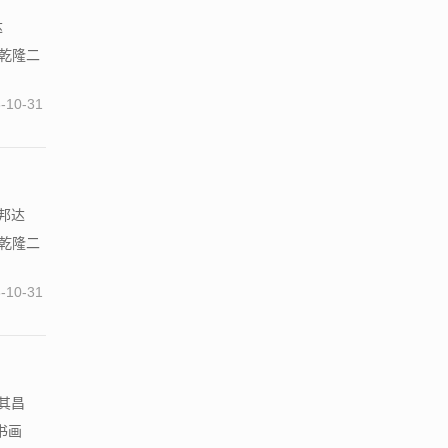
达
，乾隆二
-10-31
董邦达
，乾隆二
-10-31
董其昌
书画