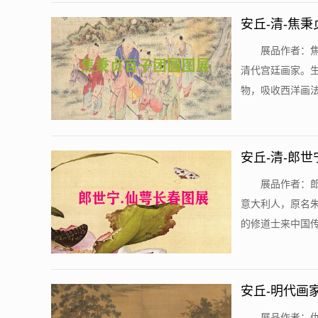
安丘-清-焦
展品作者：焦
清代宫廷画家。
物，吸收西洋画法
安丘-清-郎
展品作者：郎
意大利人，原名朱
的修道士来中国传教
安丘-明代画
展品作者：仇