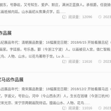
〕字毓东，号静岩，又号知生、爱庐、默庄，满洲正蓝旗人。承祖爵，任骁
祗候内廷。山水画初从焦秉贞学，后......
阅读量：12096
2023
纪作品展
纪展品年代：清朝展品数量：16幅展览日期：2018/6/15 开始看展吕纪（1
代画家。字廷振，号乐愚。鄞（今浙江宁波）人。以画被召入宫，值仁智殿
、人物、山水，以花鸟著称于世。Lu Ji......
阅读量：11616
2023
家马远作品展
远展品年代：南宋展品数量：18幅展览日期：2018/12/2 开始看展马远
家，字遥父，号钦山，河中（今山西永济）人，生长在钱塘（今浙江杭州
宋光宗、宋宁宗两朝画院待诏。擅画山水、人物、花鸟......
阅读量：11016
2023