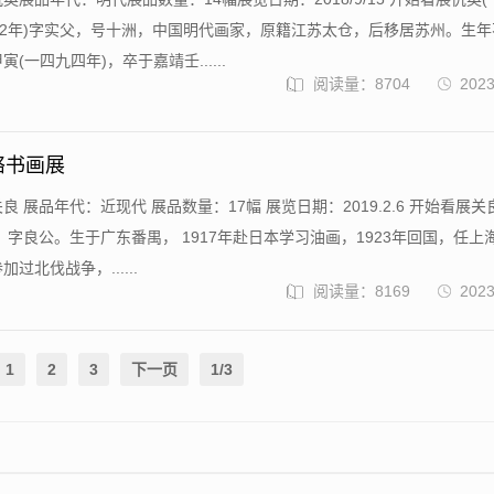
年-1552年)字实父，号十洲，中国明代画家，原籍江苏太仓，后移居苏州。生
(一四九四年)，卒于嘉靖壬......
阅读量：8704
2023
络书画展
良 展品年代：近现代 展品数量：17幅 展览日期：2019.2.6 开始看展关
86），字良公。生于广东番禺， 1917年赴日本学习油画，1923年回国，任上
过北伐战争，......
阅读量：8169
2023
1
2
3
下一页
1/3