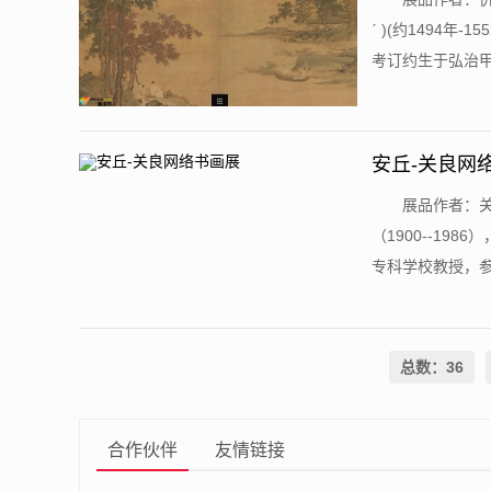
ˊ )(约1494
考订约生于弘治甲寅
安丘-关良网
展品作者：关
（1900--19
专科学校教授，参加
总数：36
合作伙伴
友情链接