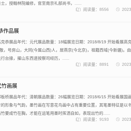
士，授翰林院编修，官至南京礼部尚书，......
阅读量：8556
2023
克恭作品展
克恭展品年代：元代展品数量：18幅展览日期：2018/8/19 开始看展高
0)字彦敬，号房山，大同(今属山西)人，居燕京(今北京)，祖籍西域(今新疆)。
台掾，擢山东西道按察司经历，......
阅读量：8891
2023
代竹画展
板桥展品年代：清朝展品数量：26幅展览日期：2018/6/15 开始看展国
竹的形象与气韵，墨竹画在写意花鸟画中占有重要位置，其笔墨特征是以
竹要成竹在胸，才能在运笔用墨时挥洒自如，表现出竹的......
阅读量：9193
2023