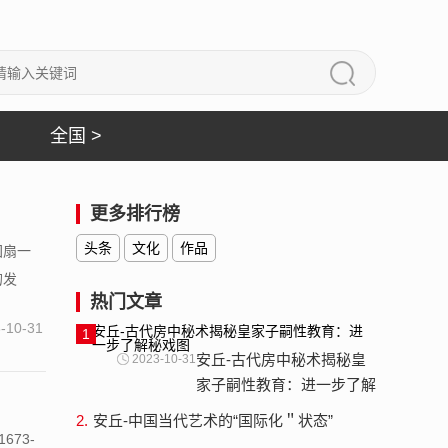
全国 >
更多排行榜
头条
文化
作品
团扇一
的发
热门文章
-10-31
1
安丘-古代房中秘术揭秘皇
2023-10-31
家子嗣性教育：进一步了解
秘戏图
2.
安丘-中国当代艺术的“国际化＂状态”
673-