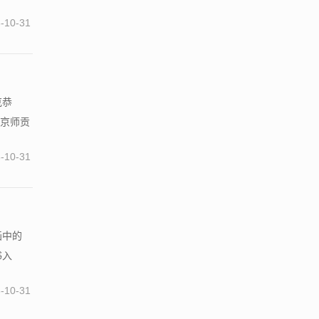
-10-31
克恭
由京师贡
-10-31
画中的
书入
-10-31