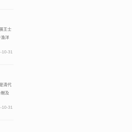
看展王士
号渔洋
-10-31
晋是清代
台榭及
-10-31