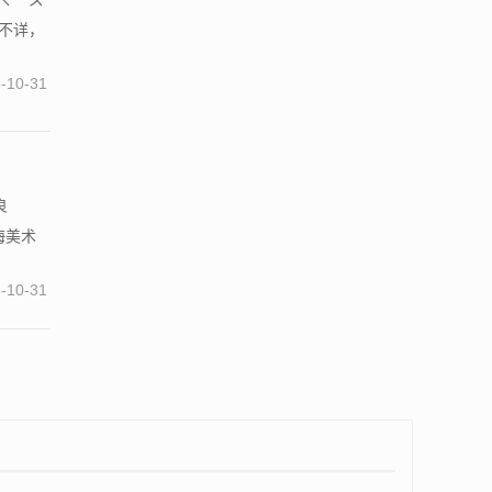
年不详，
-10-31
良
海美术
-10-31