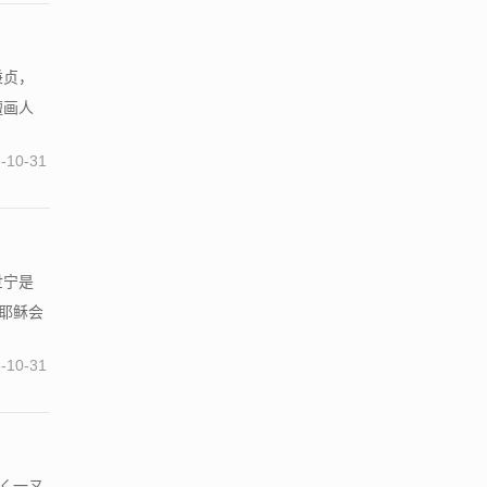
秉贞，
擅画人
-10-31
世宁是
教耶稣会
-10-31
 ㄑ一ㄡ