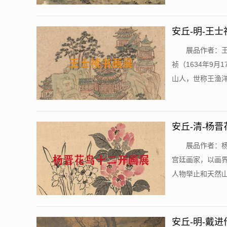
安丘-明-王
展品作者：王
祯（1634年9
山人，世称王渔洋，
安丘-清-杨
展品作者：杨
宫廷画家，以画
人物举止和天然山
安丘-明-戴