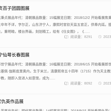
秉贞百子团圆图展
秉贞展品年代：清朝展品数量：15幅展览日期：2018/12/2 开始看展焦
生卒年不详，字尔正，山东济宁人，康熙时官钦天监五官正，供奉内廷。
，重明暗，楼台界画，刻划精工，绘有《仕女图》，《......
阅读量：8291
2023
世宁仙萼长春图展
世宁展品年代：清朝展品数量：16幅展览日期：2018/6/15 开始看展郎
塞佩·伽斯底里奥内，生于米兰，清康熙帝五十四年（1715）作为天主
，随即入宫进入如意馆，成为......
阅读量：8092
2023
家仇英作品展
英展品年代：明代展品数量：14幅展览日期：2018/9/15 开始看展仇英(