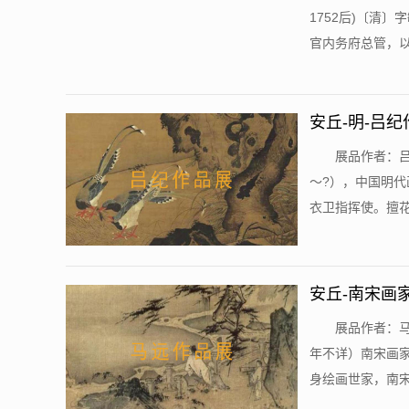
1752后)〔清
官内务府总管，以画
安丘-明-吕
展品作者：吕
～?），中国明
衣卫指挥使。擅花鸟
安丘-南宋画
展品作者：马
年不详）南宋画
身绘画世家，南宋