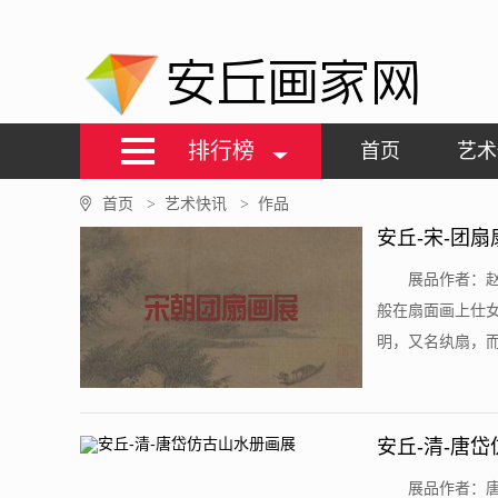
安丘画家网
排行榜
首页
艺术
首页
艺术快讯
作品
>
>
安丘-宋-团扇
展品作者：赵
般在扇面画上仕
明，又名纨扇，而
安丘-清-唐
展品作者：唐岱