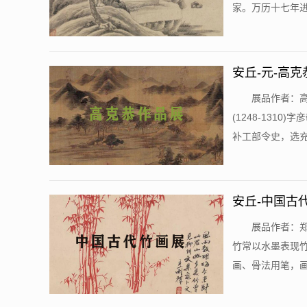
家。万历十七年进
安丘-元-高
展品作者：高
(1248-131
补工部令史，选充行
安丘-中国古
展品作者：郑
竹常以水墨表现
画、骨法用笔，画