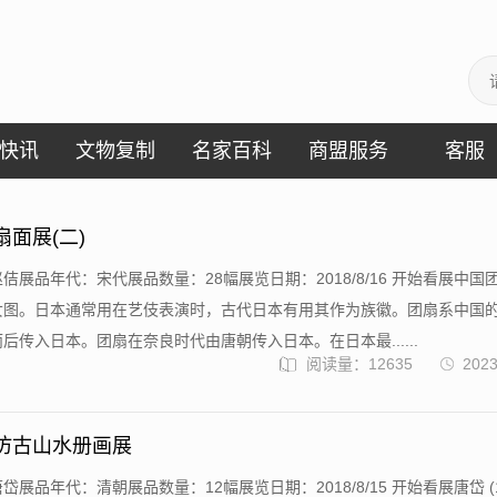
快讯
文物复制
名家百科
商盟服务
客服
扇面展(二)
佶展品年代：宋代展品数量：28幅展览日期：2018/8/16 开始看展中国
女图。日本通常用在艺伎表演时，古代日本有用其作为族徽。团扇系中国
后传入日本。团扇在奈良时代由唐朝传入日本。在日本最......
阅读量：12635
2023
岱仿古山水册画展
展品年代：清朝展品数量：12幅展览日期：2018/8/15 开始看展唐岱 (1