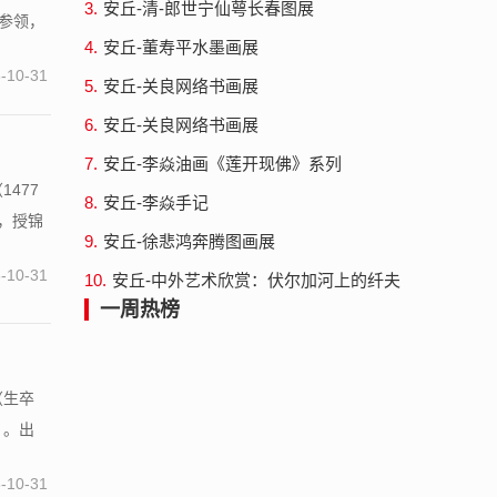
3.
安丘-清-郎世宁仙萼长春图展
骑参领，
4.
安丘-董寿平水墨画展
-10-31
5.
安丘-关良网络书画展
6.
安丘-关良网络书画展
7.
安丘-李焱油画《莲开现佛》系列
477
8.
安丘-李焱手记
，授锦
9.
安丘-徐悲鸿奔腾图画展
-10-31
10.
安丘-中外艺术欣赏：伏尔加河上的纤夫
一周热榜
（生卒
）。出
-10-31